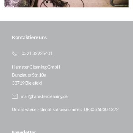
Lüftungsanlage gelangt.
Deshalb ist es wichtig, die Kanäle jährlich zu überprüfen, um 
Eskalationen zu vermeiden.
Kontaktiere uns
0521 32925401
Hamster Cleaning GmbH
Bunzlauer Str. 10a
33719 Bielefeld
mail@hamstercleaning.de
Umsatzsteuer-Identifikationsnummer: 
 DE305 5830 1322
Newsletter