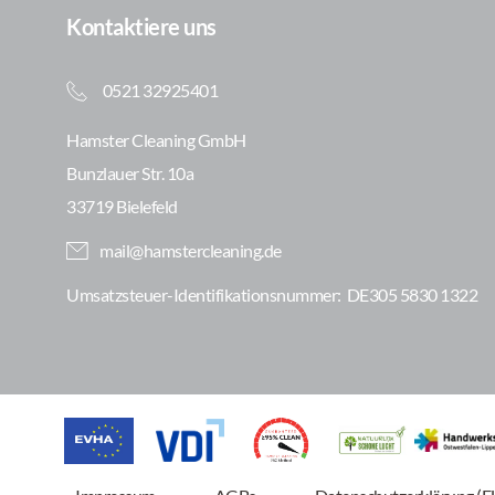
Kontaktiere uns
0521 32925401
Hamster Cleaning GmbH
Bunzlauer Str. 10a
33719 Bielefeld
mail@hamstercleaning.de
Umsatzsteuer-Identifikationsnummer: 
 DE305 5830 1322